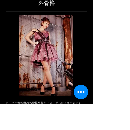
外骨格
ヒトデや蜘蛛等の外骨格生物をイメージしたミニ丈のドレ
ス。
触手の這うようなディテールで、可愛らしくも少し毒のある
雰囲気に。
スカート丈は身長160㎝で膝上７㎝ほど。