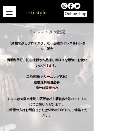
iori style
Online shop
ドレスレンタル販売
「綺麗で少しグロテスク」な一点物のドレスをレンタ
ル、販売
​商用利用可、記念撮影や作品撮り等様々な用途にお使い
いただけます。
二泊三日(クリーニング代込)
往復送料別途必要
海外は販売のみ
ドレスは大阪市東淀川区阪急相川駅徒歩2分のアトリエ
にてご覧いただけます。
ご希望の方はお問合せまたはSNSのDMにてご連絡くだ
さい。